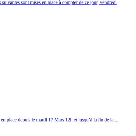
s suivantes sont mises en place à compter de ce jour, vendredi
en place depuis le mardi 17 Mars 12h et jusqu’à la fin de la ...