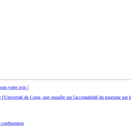
ous votre avis !
niversité de Corse, une enquête sur l'acceptabilité du tourisme par les 
e confinement