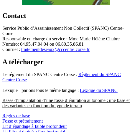
Contact
Service Public d’Assainissement Non Collectif (SPANC) Centre-
Corse
Responsable en charge du service : Mme Marie Hélène Chabre
Numéro: 04.95.47.04.04 ou 06.80.35.86.81
Courriel :
traitementdeseaux@cccentre-corse.fr
A télécharger
Le réglement du SPANC Centre Corse :
Règlement du SPANC
Centre Corse
Lexique - parlons tous le même langage :
Lexique du SPANC
Bases d’implantation d’une fosse d’épuration autonome : une base et
des variantes en fonction du type de terrain
Règles de base
Fosse et prétraitement
Lit d’épandage à faible profondeur
Lit filtrant drainé à flux horizontal