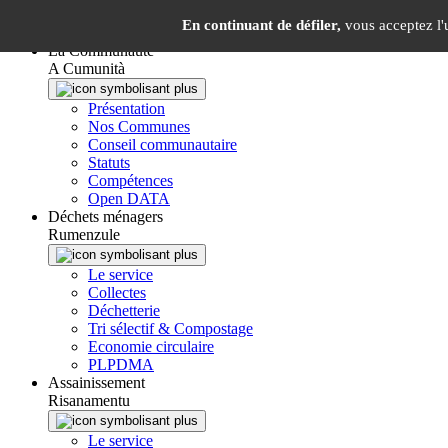
Panneau de gestion des cookies
En continuant de défiler,
vous acceptez l'u
La Communauté
A Cumunità
Présentation
Nos Communes
Conseil communautaire
Statuts
Compétences
Open DATA
Déchets ménagers
Rumenzule
Le service
Collectes
Déchetterie
Tri sélectif & Compostage
Economie circulaire
PLPDMA
Assainissement
Risanamentu
Le service