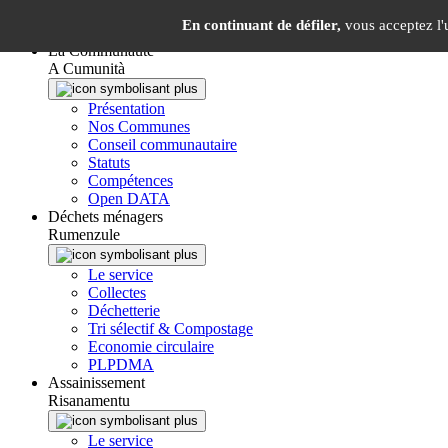
Panneau de gestion des cookies
En continuant de défiler,
vous acceptez l'u
La Communauté
A Cumunità
Présentation
Nos Communes
Conseil communautaire
Statuts
Compétences
Open DATA
Déchets ménagers
Rumenzule
Le service
Collectes
Déchetterie
Tri sélectif & Compostage
Economie circulaire
PLPDMA
Assainissement
Risanamentu
Le service